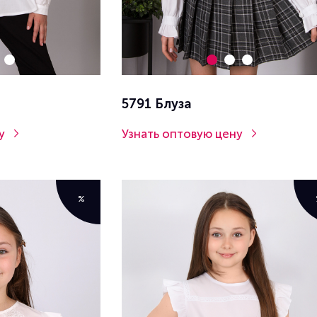
5791 Блуза
у
Узнать оптовую цену
%