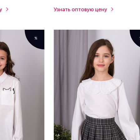
у
Узнать оптовую цену
%