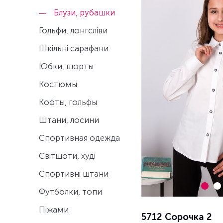
Блузи, рубашки
Гольфи, лонгсліви
Шкільні сарафани
Юбки, шорты
Костюмы
Кофты, гольфы
Штани, лосини
Спортивная одежда
Світшоти, худі
Спортивні штани
Футболки, топи
Піжами
5712 Сорочка 2