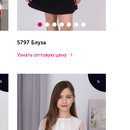
5797 Блуза
Узнать оптовую цену
%
%