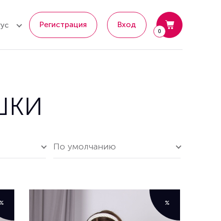
Регистрация
Вход
Рус
0
ШКИ
По умолчанию
%
%