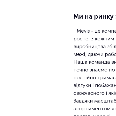
Ми на ринку 
Mevis - це комп
росте. З кожним
виробництва збі
межі, даючи робо
Наша команда ви
точно знаємо по
постійно тримаєм
відгуки і побажа
своєчасного і як
Завдяки масштаб
асортиментом як 