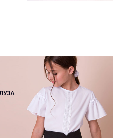
И
БЛУЗА