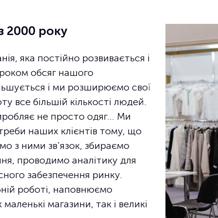
з 2000 року
анія, яка постійно розвивається і
 роком обсяг нашого
льшується і ми розширюємо свої
ту все більшій кількості людей.
робляє не просто одяг... Ми
треби наших клієнтів тому, що
о з ними зв'язок, збираємо
ння, проводимо аналітику для
існого забезпечення ринку.
ній роботі, наповнюємо
маленькі магазини, так і великі