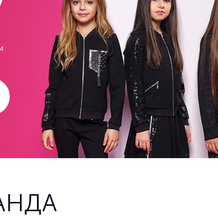
у
м
АНДА