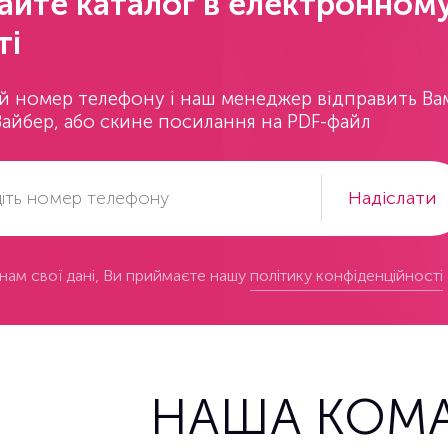
йте каталог в електронном
ті
ій номер телефону і наш менеджер відправить Ва
Вайбер, або скине посилання на PDF-файл
Надіслати
нам свої дані, Ви приймаєте нашу
політику конфіденційності
НАША КОМ