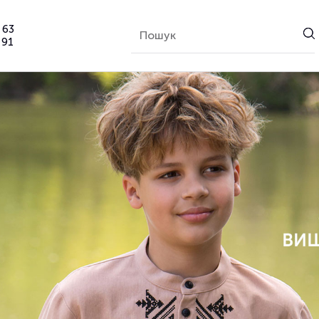
 63
 91