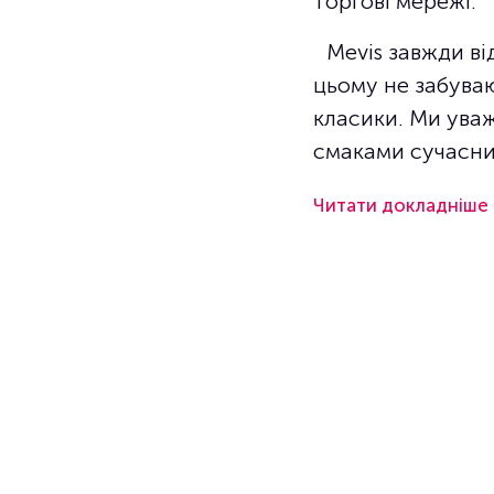
торгові мережі.
Mevis завжди ві
цьому не забува
класики. Ми ува
смаками сучасних
Читати докладніше