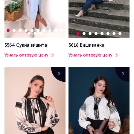
5564 Сукня вишита
5618 Вишиванка
Узнать оптовую цену
Узнать оптовую цену
%
%