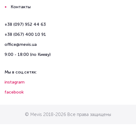
Контакты
+38 (097) 952 44 63
+38 (067) 400 10 91
office@mevis.ua
9:00 - 18:00 (по Киеву)
Мы в соц.сетях:
instagram
facebook
© Mevis 2018-2026 Все права защищены
google-site-
verification=ndsNjWQf2mh7ye2A6sVw_AABJKgY6IEdY15n6L