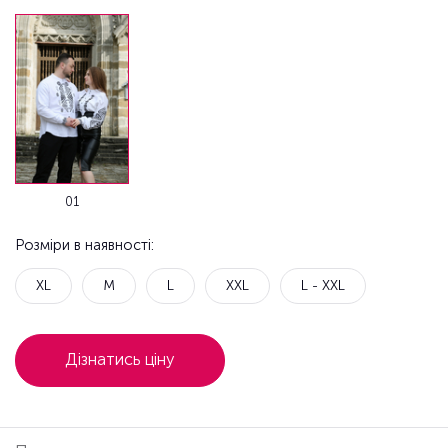
01
Розміри в наявності:
XL
M
L
XXL
L - XXL
Дізнатись ціну