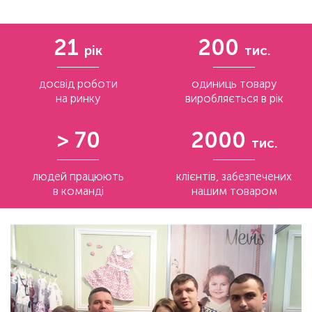
21
200
рік
тис.
досвід роботи
одиниць товару
на ринку
виробляється в рік
> 70
2000
тис.
людей працюють
клієнтів, забезпечених
в команді
нашим товаром