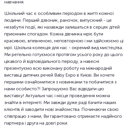
навчання.
Шкільний час є особливим періодом в житті кожної
людини. Перший дзвоник, раночок, випускний - це
незабутні події, які назавжди залишаться в серцях дітей
приємним спогадом. Кожна дівчинка мріє бути
красивою, впевненою, неповторною і ми здійснюємо ці
мрії. Шкільна колекція для нас - окремий вид мистецтва.
Ми ретельно готуємося протягом усього року до цього
цікавого й відповідального періоду, а навесні
презентуємо всю виконану роботу на міжнародній
виставці дитячих речей Baby Expo в Києві. Ви хочете
першими ознайомитися з новинками та побачитися з
нами особисто?! Запрошуємо Вас відвідати цю
виставку! Актуальні час і місце проведення можна
знайти в інтернеті. Ми завжди дуже раді бачити наших
клієнтів й заводити нові знайомства. Починаючи свою
співпрацю з нами, Ви гарантовано отримаєте надійного
партнера і друга на довгі роки.