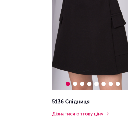
5136 Спідниця
Дізнатися оптову ціну