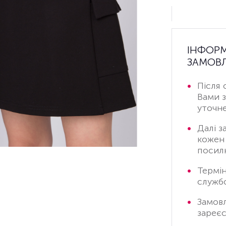
ІНФОР
ЗАМОВЛ
Після 
Вами 
уточне
Далі з
кожен 
посилк
Термі
служб
Замов
зареєс