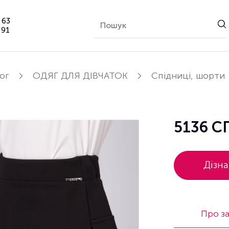
 63
 91
ог
ОДЯГ ДЛЯ ДІВЧАТОК
Спідниці, шорти
5136 
Дізна
Про з