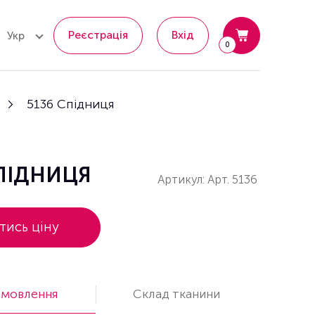
Реєстрація
Вхід
Укр
0
5136 Спідниця
СПІДНИЦЯ
Артикул: Арт. 5136
тись ціну
амовлення
Cклад тканини