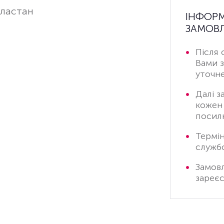
еластан
ІНФОР
ЗАМОВЛ
Після 
Вами 
уточне
Далі з
кожен 
посилк
Термі
служб
Замов
зареєс