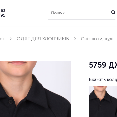
 63
 91
ог
ОДЯГ ДЛЯ ХЛОПЧИКІВ
Світшоти, худі
5759 
Вкажіть колі