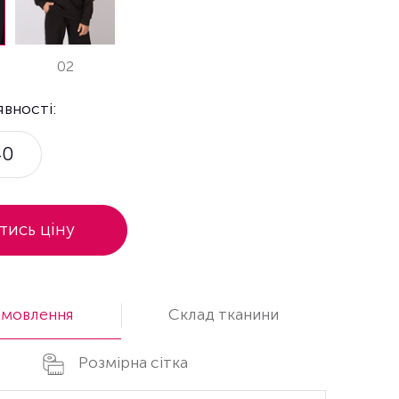
02
явності:
40
тись ціну
амовлення
Cклад тканини
Розмірна сітка