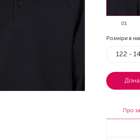
01
Розміри в на
122 - 1
Дізна
Про з