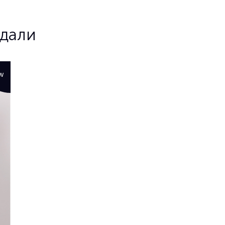
ядали
W