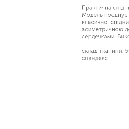
Практична спідн
Модель поєднує в
класичної спідн
асиметричною д
сердечками. Вик
склад тканини: 
спандекс