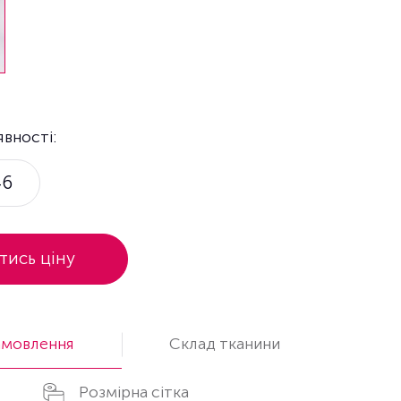
явності:
46
тись ціну
амовлення
Cклад тканини
Розмірна сітка