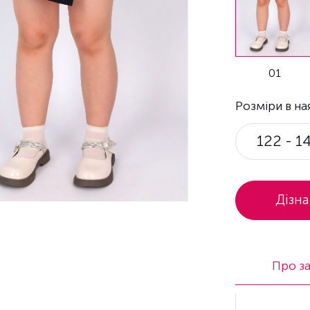
01
Розміри в на
122 - 1
Дізна
Про з