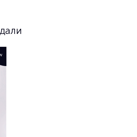
ядали
W