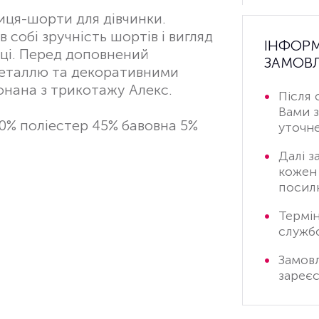
иця-шорти для дівчинки.
 собі зручність шортів і вигляд
ІНФОР
иці. Перед доповнений
ЗАМОВЛ
еталлю та декоративними
онана з трикотажу Алекс.
Після 
Вами 
50% поліестер 45% бавовна 5%
уточне
Далі з
кожен 
посилк
Термі
служб
Замов
зареєс